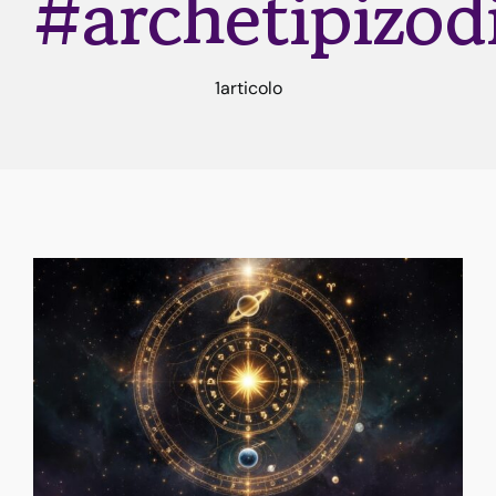
#archetipizodi
Rune
1articolo
Astrologia
Dicono di me
Contatti
Risorse