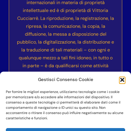
internazionali in materia di proprietà
intellettuale ed è di proprietà di Vittoria
Cucciarrè. La riproduzione, la registrazione, la
ripresa, la comunicazione, la copia, la
diffusione, la messa a disposizione del
pubblico, la digitalizzazione, la distribuzione e
la traduzione di tali materiali – con ogni e
qualunque mezzo a tali fini idoneo, in tutto o
in parte – è da qualificarsi come attività
illecita e sarà sanzionata civilmente e
Gestisci Consenso Cookie
penalmente secondo le normative vigenti
nell’ordinamento italiano ed internazionale.
Per fornire le migliori esperienze, utilizziamo tecnologie come i cookie
per memorizzare e/o accedere alle informazioni del dispositivo. Il
consenso a queste tecnologie ci permetterà di elaborare dati come il
comportamento di navigazione o ID unici su questo sito. Non
acconsentire o ritirare il consenso può influire negativamente su alcune
©COPYRIGHT 2023-2024
– Accademia dell’Anima
caratteristiche e funzioni.
Vera Nika – Vittoria Cucciarrè – P.IVA