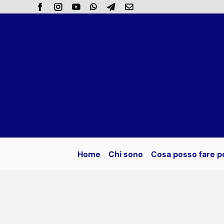
Salta
al
contenuto
Home
Chi sono
Cosa posso fare p