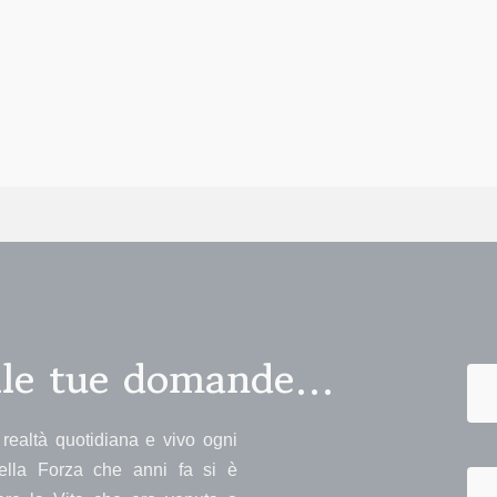
alle tue domande…
realtà quotidiana e vivo ogni
ella Forza che anni fa si è