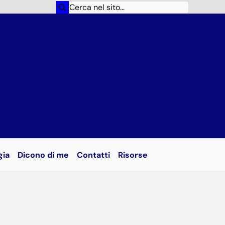
Cerca
per:
gia
Dicono di me
Contatti
Risorse