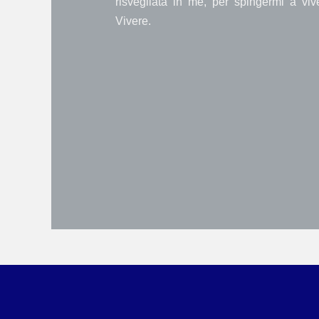
risvegliata in me, per spingermi a vi
Vivere.