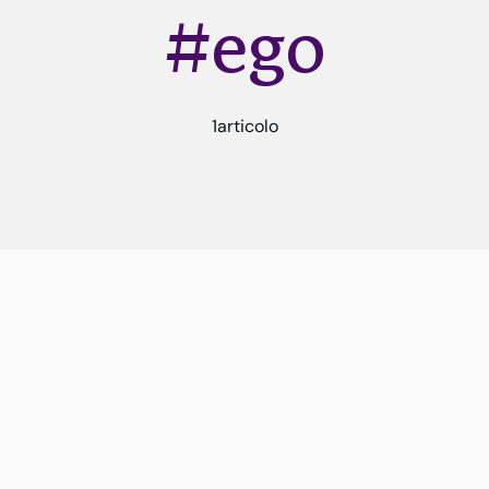
#ego
1articolo