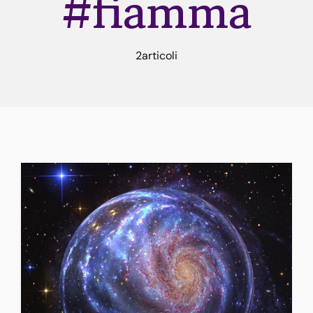
#fiamma
Rune
2articoli
Astrologia
Dicono di me
Contatti
Risorse