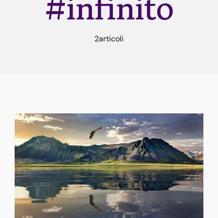
#infinito
Rune
2articoli
Astrologia
Dicono di me
Contatti
Risorse