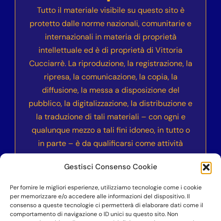
Tutto il materiale visibile su questo sito è
protetto dalle norme nazionali, comunitarie e
internazionali in materia di proprietà
intellettuale ed è di proprietà di Vittoria
Cucciarrè. La riproduzione, la registrazione, la
ripresa, la comunicazione, la copia, la
diffusione, la messa a disposizione del
pubblico, la digitalizzazione, la distribuzione e
la traduzione di tali materiali – con ogni e
qualunque mezzo a tali fini idoneo, in tutto o
in parte – è da qualificarsi come attività
illecita e sarà sanzionata civilmente e
Gestisci Consenso Cookie
penalmente secondo le normative vigenti
nell’ordinamento italiano ed internazionale.
Per fornire le migliori esperienze, utilizziamo tecnologie come i cookie
per memorizzare e/o accedere alle informazioni del dispositivo. Il
consenso a queste tecnologie ci permetterà di elaborare dati come il
comportamento di navigazione o ID unici su questo sito. Non