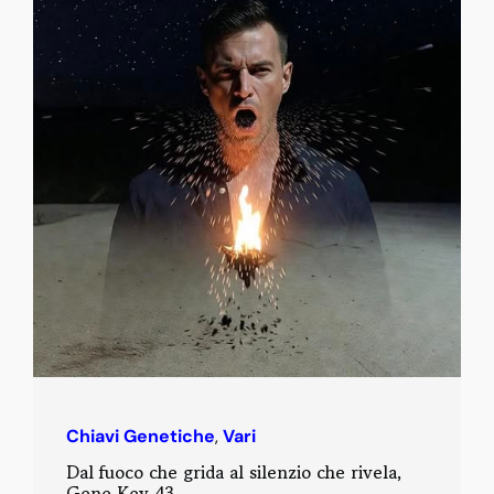
Chiavi Genetiche
,
Vari
Dal fuoco che grida al silenzio che rivela,
Gene Key 43