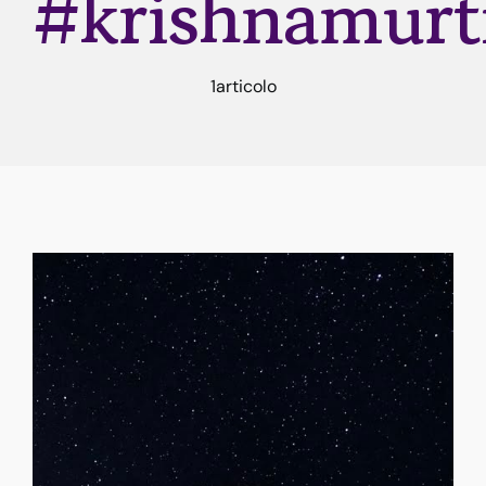
#krishnamurt
Rune
1articolo
Astrologia
Dicono di me
Contatti
Risorse