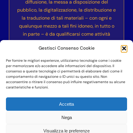
diffusione, la messa a disposizione del
pubblico, la digitalizzazione, la distribuzione e
la traduzione di tali materiali – con ogni e
qualunque mezzo a tali fini idoneo, in tutto o
in parte – è da qualificarsi come attività
illecita e sarà sanzionata civilmente e
Gestisci Consenso Cookie
penalmente secondo le normative vigenti
nell’ordinamento italiano ed internazionale.
Per fornire le migliori esperienze, utilizziamo tecnologie come i cookie
per memorizzare e/o accedere alle informazioni del dispositivo. Il
consenso a queste tecnologie ci permetterà di elaborare dati come il
comportamento di navigazione o ID unici su questo sito. Non
acconsentire o ritirare il consenso può influire negativamente su alcune
©COPYRIGHT 2023-2024
– Accademia dell’Anima
caratteristiche e funzioni.
Vera Nika – Vittoria Cucciarrè – P.IVA
07100900823 – Professionista di cui alla legge
Accetta
4/2013
Nega
Visualizza le preferenze