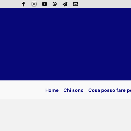
Salta
al
contenuto
Home
Chi sono
Cosa posso fare p