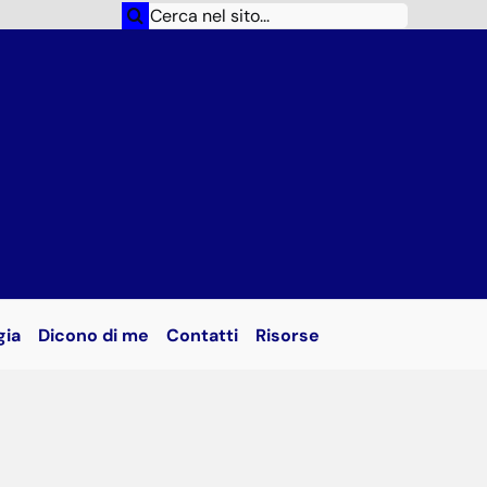
Cerca
per:
gia
Dicono di me
Contatti
Risorse