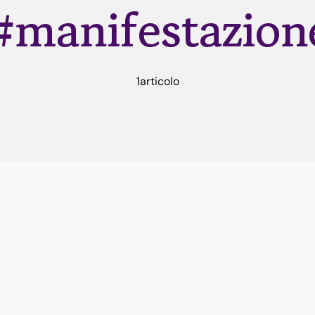
#manifestazion
1articolo