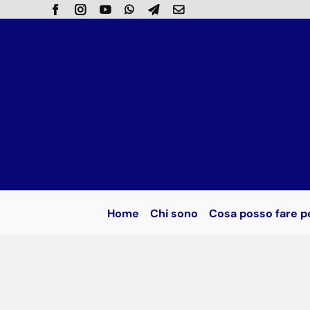
Salta
al
contenuto
Home
Chi sono
Cosa posso fare p