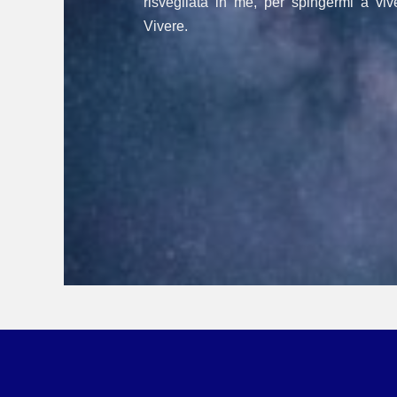
risvegliata in me, per spingermi a vi
Vivere.