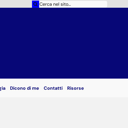
Cerca
per:
gia
Dicono di me
Contatti
Risorse