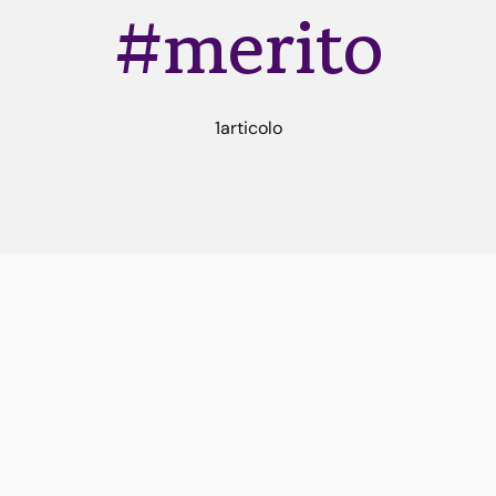
#merito
1articolo