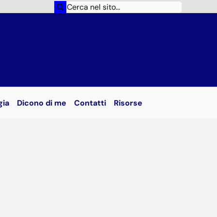
Cerca
per:
gia
Dicono di me
Contatti
Risorse