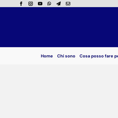
Salta
al
contenuto
Home
Chi sono
Cosa posso fare p