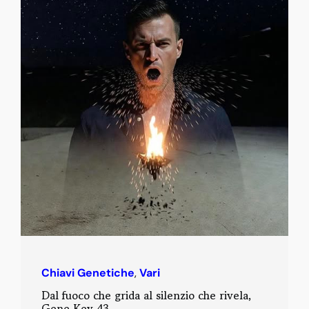
Chiavi Genetiche
,
Vari
Dal fuoco che grida al silenzio che rivela,
Gene Key 43