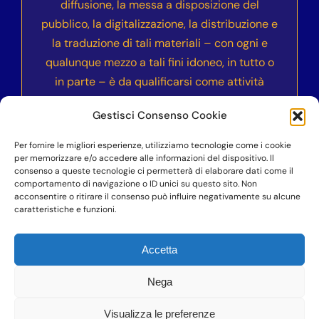
diffusione, la messa a disposizione del
pubblico, la digitalizzazione, la distribuzione e
la traduzione di tali materiali – con ogni e
qualunque mezzo a tali fini idoneo, in tutto o
in parte – è da qualificarsi come attività
illecita e sarà sanzionata civilmente e
Gestisci Consenso Cookie
penalmente secondo le normative vigenti
nell’ordinamento italiano ed internazionale.
Per fornire le migliori esperienze, utilizziamo tecnologie come i cookie
per memorizzare e/o accedere alle informazioni del dispositivo. Il
consenso a queste tecnologie ci permetterà di elaborare dati come il
comportamento di navigazione o ID unici su questo sito. Non
acconsentire o ritirare il consenso può influire negativamente su alcune
©COPYRIGHT 2023-2024
– Accademia dell’Anima
caratteristiche e funzioni.
Vera Nika – Vittoria Cucciarrè – P.IVA
07100900823 – Professionista di cui alla legge
Accetta
4/2013
Nega
Visualizza le preferenze