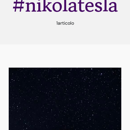
#nikolatesla
Rune
1articolo
Astrologia
Dicono di me
Contatti
Risorse