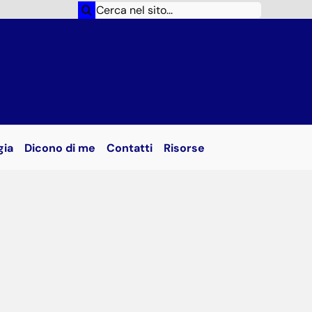
Cerca
per:
gia
Dicono di me
Contatti
Risorse