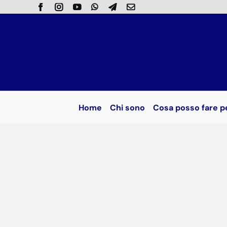
Salta
al
contenuto
Home
Chi sono
Cosa posso fare p