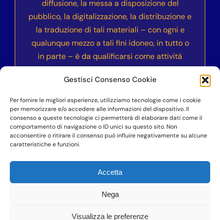
diffusione, la messa a disposizione del
pubblico, la digitalizzazione, la distribuzione e
la traduzione di tali materiali – con ogni e
qualunque mezzo a tali fini idoneo, in tutto o
in parte – è da qualificarsi come attività
illecita e sarà sanzionata civilmente e
Gestisci Consenso Cookie
penalmente secondo le normative vigenti
nell’ordinamento italiano ed internazionale.
Per fornire le migliori esperienze, utilizziamo tecnologie come i cookie
per memorizzare e/o accedere alle informazioni del dispositivo. Il
consenso a queste tecnologie ci permetterà di elaborare dati come il
comportamento di navigazione o ID unici su questo sito. Non
acconsentire o ritirare il consenso può influire negativamente su alcune
©COPYRIGHT 2023-2024
– Accademia dell’Anima
caratteristiche e funzioni.
Vera Nika – Vittoria Cucciarrè – P.IVA
07100900823 – Professionista di cui alla legge
Accetta
4/2013
Nega
Visualizza le preferenze