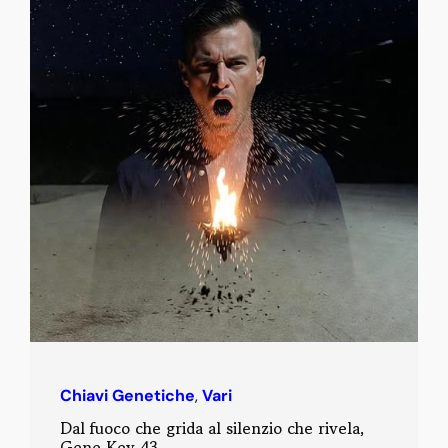
Chiavi Genetiche
,
Vari
Dal fuoco che grida al silenzio che rivela,
Gene Key 43