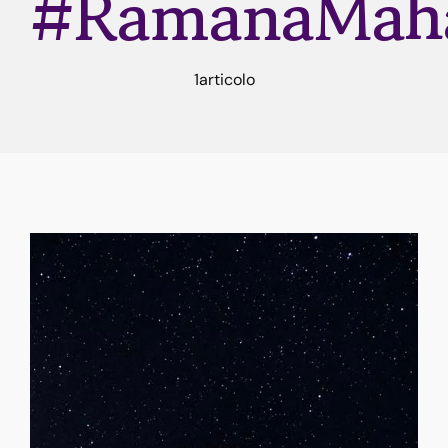
#RamanaMaha
Rune
1articolo
Astrologia
Dicono di me
Contatti
Risorse