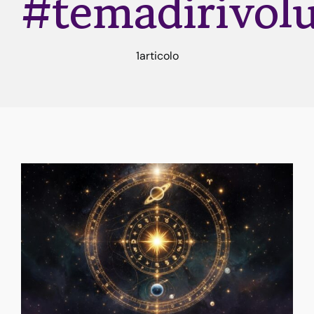
#temadirivolu
Rune
1articolo
Astrologia
Dicono di me
Contatti
Risorse