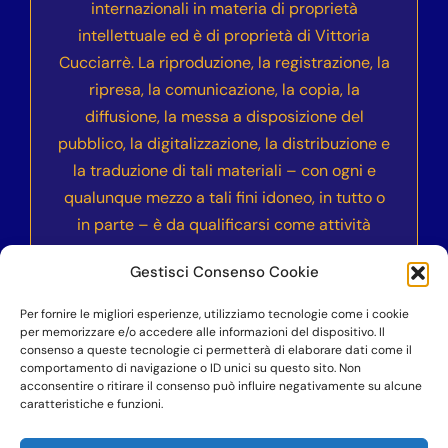
internazionali in materia di proprietà
intellettuale ed è di proprietà di Vittoria
Cucciarrè. La riproduzione, la registrazione, la
ripresa, la comunicazione, la copia, la
diffusione, la messa a disposizione del
pubblico, la digitalizzazione, la distribuzione e
la traduzione di tali materiali – con ogni e
qualunque mezzo a tali fini idoneo, in tutto o
in parte – è da qualificarsi come attività
illecita e sarà sanzionata civilmente e
Gestisci Consenso Cookie
penalmente secondo le normative vigenti
nell’ordinamento italiano ed internazionale.
Per fornire le migliori esperienze, utilizziamo tecnologie come i cookie
per memorizzare e/o accedere alle informazioni del dispositivo. Il
consenso a queste tecnologie ci permetterà di elaborare dati come il
comportamento di navigazione o ID unici su questo sito. Non
acconsentire o ritirare il consenso può influire negativamente su alcune
©COPYRIGHT 2023-2024
– Accademia dell’Anima
caratteristiche e funzioni.
Vera Nika – Vittoria Cucciarrè – P.IVA