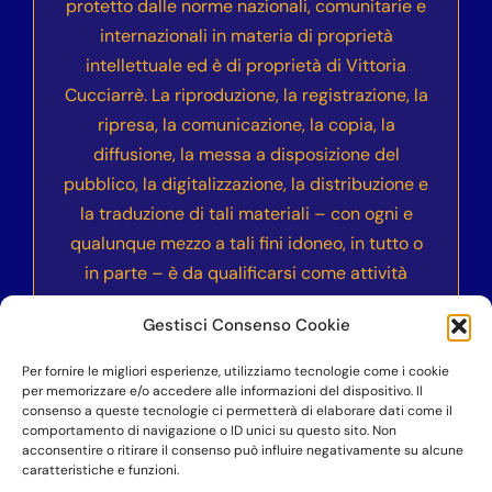
protetto dalle norme nazionali, comunitarie e
internazionali in materia di proprietà
intellettuale ed è di proprietà di Vittoria
Cucciarrè. La riproduzione, la registrazione, la
ripresa, la comunicazione, la copia, la
diffusione, la messa a disposizione del
pubblico, la digitalizzazione, la distribuzione e
la traduzione di tali materiali – con ogni e
qualunque mezzo a tali fini idoneo, in tutto o
in parte – è da qualificarsi come attività
illecita e sarà sanzionata civilmente e
Gestisci Consenso Cookie
penalmente secondo le normative vigenti
nell’ordinamento italiano ed internazionale.
Per fornire le migliori esperienze, utilizziamo tecnologie come i cookie
per memorizzare e/o accedere alle informazioni del dispositivo. Il
consenso a queste tecnologie ci permetterà di elaborare dati come il
comportamento di navigazione o ID unici su questo sito. Non
acconsentire o ritirare il consenso può influire negativamente su alcune
©COPYRIGHT 2023-2024
– Accademia dell’Anima
caratteristiche e funzioni.