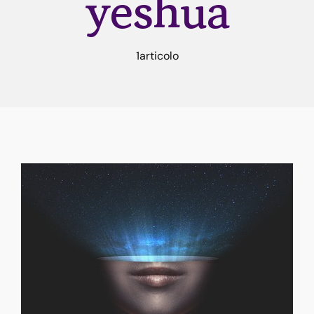
yeshua
Rune
1articolo
Astrologia
Dicono di me
Contatti
Risorse