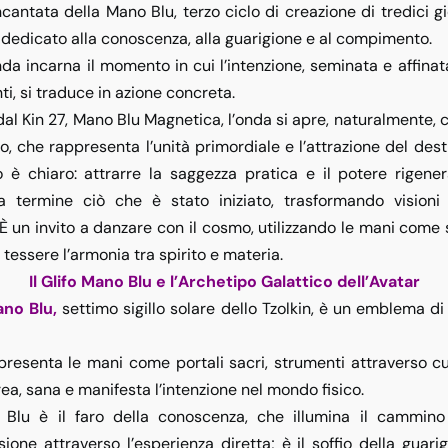
cantata della Mano Blu
, terzo ciclo di creazione di tredici gi
è dedicato alla
conoscenza, alla guarigione e al compimento
.
da incarna il momento in cui l’intenzione, seminata e affinata
i, si traduce in azione concreta.
dal
Kin 27, Mano Blu Magnetica
, l’onda si apre, naturalmente, c
, che rappresenta l’unità primordiale e l’attrazione del desti
o è chiaro: attrarre la saggezza pratica e il potere rigener
a termine ciò che è stato iniziato, trasformando visioni 
. È un invito a danzare con il cosmo, utilizzando le mani come
r tessere l’armonia tra spirito e materia.
Il Glifo Mano Blu e l’Archetipo Galattico dell’Avatar
no Blu
,
settimo sigillo solare dello Tzolkin, è un emblema d
resenta le mani come portali sacri, strumenti attraverso cu
a, sana e manifesta l’intenzione nel mondo fisico.
Blu è il faro della
conoscenza
, che illumina il cammino
one attraverso l’esperienza diretta; è il soffio della
guari