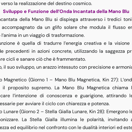
 verso la realizzazione del destino cosmico.
Sviluppo e Funzione dell’Onda Incantata della Mano Blu
cantata della Mano Blu si dispiega attraverso i tredici toni 
 accompagnato da un glifo solare che modula il flusso en
l’anima in un viaggio di trasformazione.
nzione è quella di tradurre l’energia creativa e la visione 
de precedenti in
azioni concrete
, utilizzando la saggezza p
e cicli e sanare ciò che è frammentato.
o, il suo sviluppo, un arazzo intessuto con precisione e armoni
o Magnetico (Giorno 1 – Mano Blu Magnetica, Kin 27)
: L’on
 il proposito supremo. La Mano Blu Magnetica chiama l
icare l’intenzione di conoscenza e guarigione, attirando l
essarie per avviare il ciclo con chiarezza e potenza.
o Lunare (Giorno 2 – Stella Gialla Lunare, Kin 28)
: Emergono l
onizzare. La Stella Gialla illumina le polarità, invitando 
ezza ed equilibrio nel confronto con le dualità interiori ed este