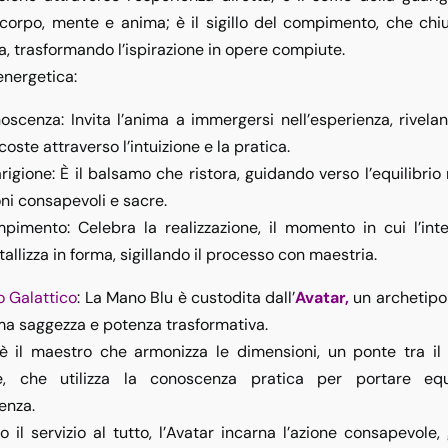
corpo, mente e anima; è il sigillo del
compimento
, che chiu
a, trasformando l’ispirazione in opere compiute.
energetica
:
oscenza
: Invita l’anima a immergersi nell’esperienza, rivela
oste attraverso l’intuizione e la pratica.
rigione
: È il balsamo che ristora, guidando verso l’equilibri
oni consapevoli e sacre.
mpimento
: Celebra la realizzazione, il momento in cui l’int
tallizza in forma, sigillando il processo con maestria.
o Galattico
: La Mano Blu è custodita dall’
Avatar
,
un archetipo 
ma saggezza e potenza trasformativa.
 è il maestro che armonizza le dimensioni, un ponte tra il v
bile, che utilizza la conoscenza pratica per portare equ
enza.
o il servizio al tutto, l’Avatar incarna l’azione consapevole