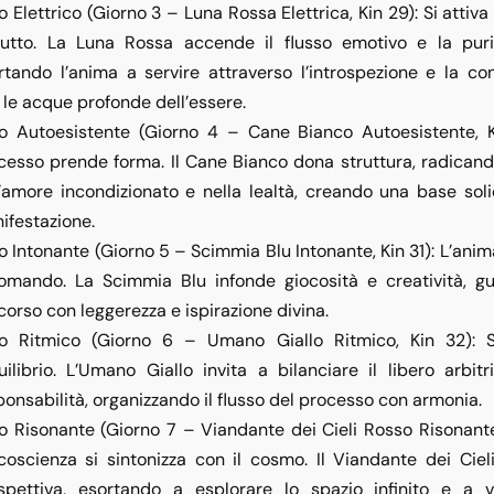
o Elettrico (Giorno 3 – Luna Rossa Elettrica, Kin 29)
: Si attiva
tutto. La Luna Rossa accende il flusso emotivo e la purif
rtando l’anima a servire attraverso l’introspezione e la co
 le acque profonde dell’essere.
o Autoesistente (Giorno 4 – Cane Bianco Autoesistente, 
cesso prende forma. Il Cane Bianco dona struttura, radicando
l’amore incondizionato e nella lealtà, creando una base soli
ifestazione.
o Intonante (Giorno 5 – Scimmia Blu Intonante, Kin 31)
: L’ani
comando. La Scimmia Blu infonde giocosità e creatività, gu
corso con leggerezza e ispirazione divina.
o Ritmico (Giorno 6 – Umano Giallo Ritmico, Kin 32)
: 
quilibrio. L’Umano Giallo invita a bilanciare il libero arbit
ponsabilità, organizzando il flusso del processo con armonia.
o Risonante (Giorno 7 – Viandante dei Cieli Rosso Risonante
coscienza si sintonizza con il cosmo. Il Viandante dei Cieli
spettiva, esortando a esplorare lo spazio infinito e a v