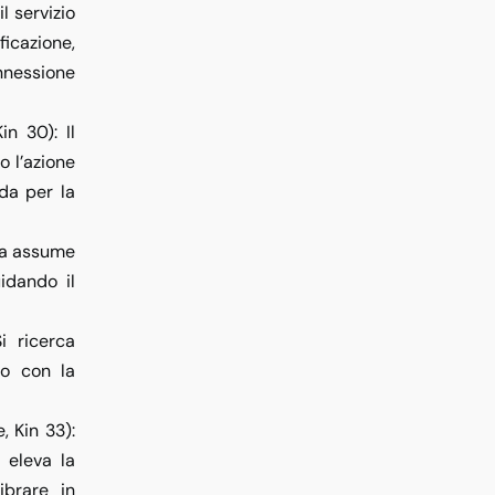
 il servizio
icazione,
nnessione
Kin 30)
: Il
 l’azione
da per la
ma assume
idando il
Si ricerca
rio con la
, Kin 33)
:
 eleva la
ibrare in