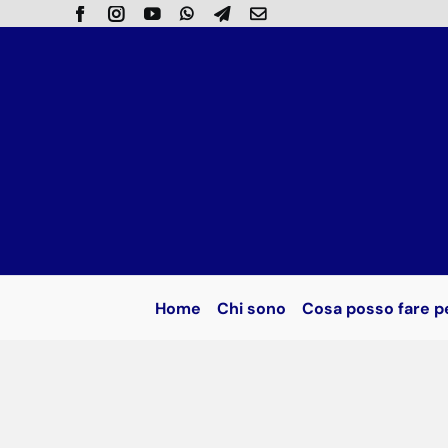
Salta
al
contenuto
Home
Chi sono
Cosa posso fare p