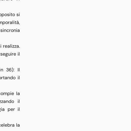
roposito si
poralità,
incronia
i realizza.
seguire il
in 36)
: Il
ortando il
 compie la
zzando il
ia per il
 celebra la