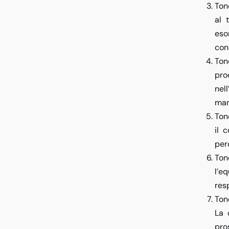
Ton
al 
eso
con
Ton
pro
nel
man
Ton
il 
per
Ton
l’e
res
Ton
La 
pro