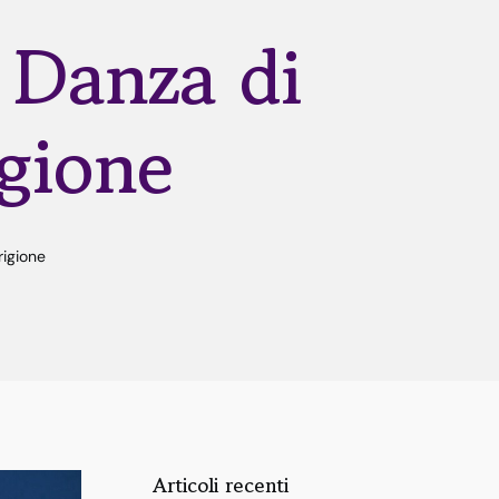
 Danza di
gione
igione
Articoli recenti