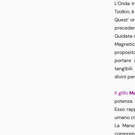
L’
Onda In
Tzolkin, 
Quest’
on
precedent
Guidata 
Magnetico
proposit
portare 
tangibili
divini pe
Il glifo
Ma
potenza.
Esso rapp
umano cre
La Mano 
comprensi