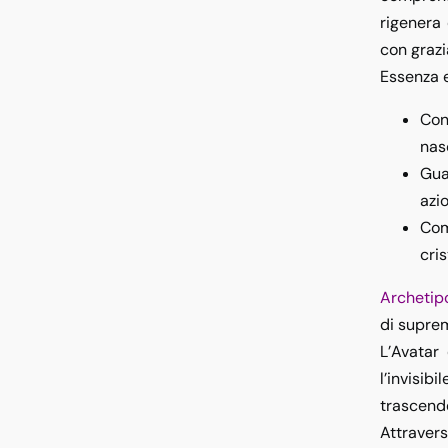
rigenera 
con grazi
Essenza 
Con
nasc
Gua
azi
Co
cris
Archetip
di supre
L’Avatar
l’invisi
trascend
Attravers