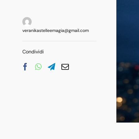
Categories:
Tzolkin
,
Vari
veranikastelleemagia@gmail.com
Condividi