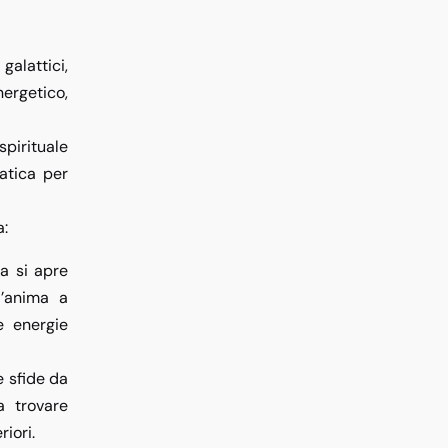
galattici,
ergetico,
spirituale
ratica per
a:
da si apre
’anima a
e energie
e sfide da
a trovare
riori.