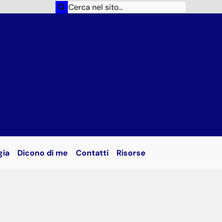
Cerca
per:
gia
Dicono di me
Contatti
Risorse