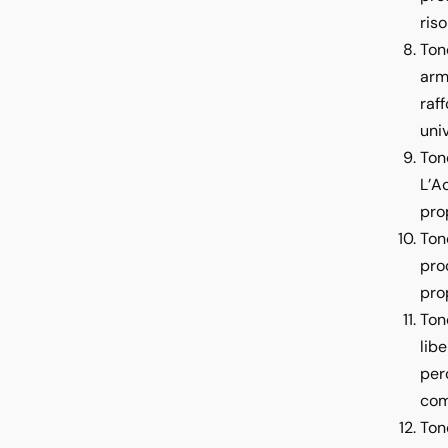
ris
Ton
arm
raf
uni
Ton
L’A
pro
Ton
pro
pro
Ton
lib
per
com
Ton