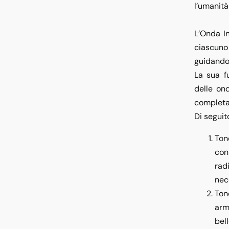
l’umanità
L’Onda In
ciascuno
guidando 
La sua fu
delle on
completar
Di seguit
Ton
con
rad
nec
Ton
arm
bell