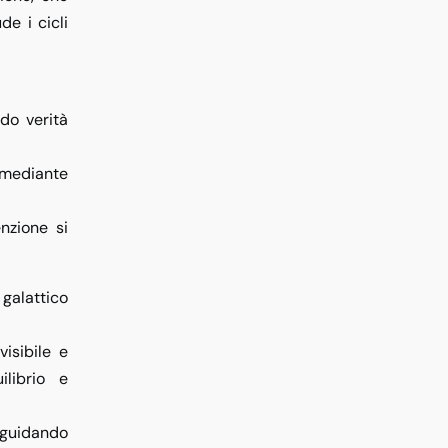
de i cicli
ndo verità
o mediante
enzione si
galattico
isibile e
ilibrio e
, guidando