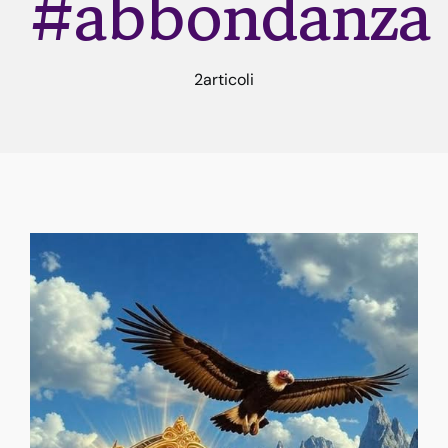
#abbondanza
Rune
2articoli
Astrologia
Dicono di me
Contatti
Risorse