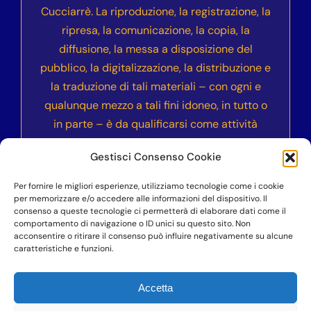
Cucciarrè. La riproduzione, la registrazione, la
ripresa, la comunicazione, la copia, la
diffusione, la messa a disposizione del
pubblico, la digitalizzazione, la distribuzione e
la traduzione di tali materiali – con ogni e
qualunque mezzo a tali fini idoneo, in tutto o
in parte – è da qualificarsi come attività
illecita e sarà sanzionata civilmente e
Gestisci Consenso Cookie
penalmente secondo le normative vigenti
nell’ordinamento italiano ed internazionale.
Per fornire le migliori esperienze, utilizziamo tecnologie come i cookie
per memorizzare e/o accedere alle informazioni del dispositivo. Il
consenso a queste tecnologie ci permetterà di elaborare dati come il
comportamento di navigazione o ID unici su questo sito. Non
acconsentire o ritirare il consenso può influire negativamente su alcune
©COPYRIGHT 2023-2024
– Accademia dell’Anima
caratteristiche e funzioni.
Vera Nika – Vittoria Cucciarrè – P.IVA
07100900823 – Professionista di cui alla legge
Accetta
4/2013