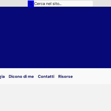
Cerca
per:
gia
Dicono di me
Contatti
Risorse