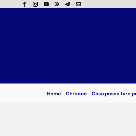
Salta
al
contenuto
Home
Chi sono
Cosa posso fare p