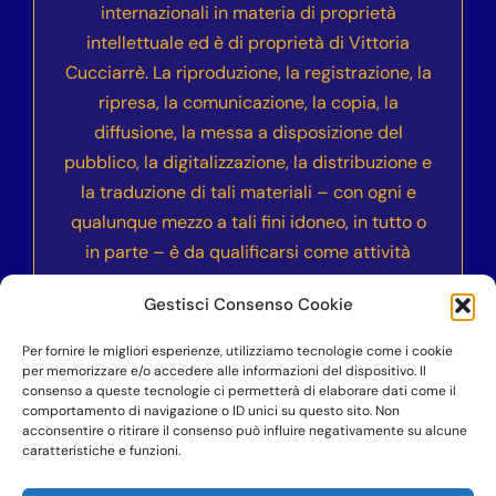
internazionali in materia di proprietà
intellettuale ed è di proprietà di Vittoria
Cucciarrè. La riproduzione, la registrazione, la
ripresa, la comunicazione, la copia, la
diffusione, la messa a disposizione del
pubblico, la digitalizzazione, la distribuzione e
la traduzione di tali materiali – con ogni e
qualunque mezzo a tali fini idoneo, in tutto o
in parte – è da qualificarsi come attività
illecita e sarà sanzionata civilmente e
Gestisci Consenso Cookie
penalmente secondo le normative vigenti
nell’ordinamento italiano ed internazionale.
Per fornire le migliori esperienze, utilizziamo tecnologie come i cookie
per memorizzare e/o accedere alle informazioni del dispositivo. Il
consenso a queste tecnologie ci permetterà di elaborare dati come il
comportamento di navigazione o ID unici su questo sito. Non
acconsentire o ritirare il consenso può influire negativamente su alcune
©COPYRIGHT 2023-2024
– Accademia dell’Anima
caratteristiche e funzioni.
Vera Nika – Vittoria Cucciarrè – P.IVA