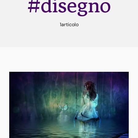
#disegno
Rune
1articolo
Astrologia
Dicono di me
Contatti
Risorse