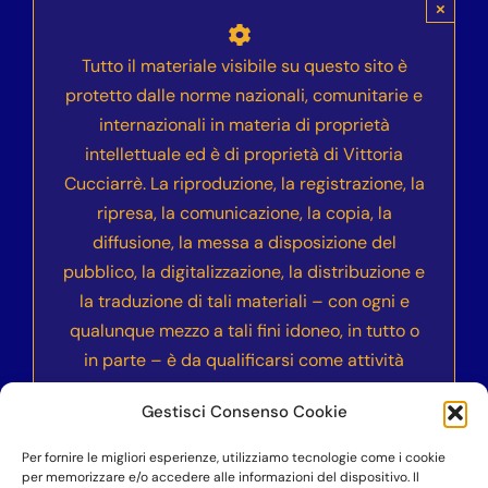
×
Tutto il materiale visibile su questo sito è
protetto dalle norme nazionali, comunitarie e
internazionali in materia di proprietà
intellettuale ed è di proprietà di Vittoria
Cucciarrè. La riproduzione, la registrazione, la
ripresa, la comunicazione, la copia, la
diffusione, la messa a disposizione del
pubblico, la digitalizzazione, la distribuzione e
la traduzione di tali materiali – con ogni e
qualunque mezzo a tali fini idoneo, in tutto o
in parte – è da qualificarsi come attività
illecita e sarà sanzionata civilmente e
Gestisci Consenso Cookie
penalmente secondo le normative vigenti
nell’ordinamento italiano ed internazionale.
Per fornire le migliori esperienze, utilizziamo tecnologie come i cookie
per memorizzare e/o accedere alle informazioni del dispositivo. Il