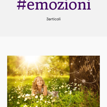
#emozioni
Rune
3articoli
Astrologia
Dicono di me
Contatti
Risorse