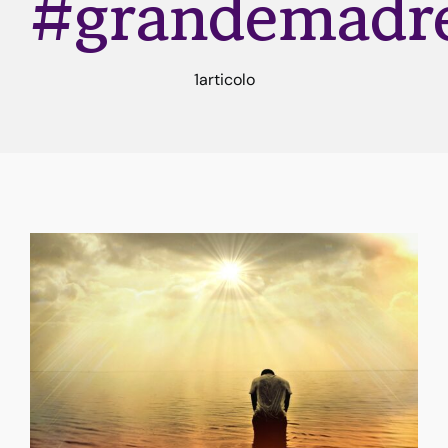
#grandemadr
Rune
1articolo
Astrologia
Dicono di me
Contatti
Risorse