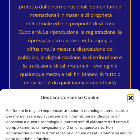
protetto dalle norme nazionali, comunitarie e
internazionali in materia di proprietà
intellettuale ed è di proprietà di Vittoria
Cucciarrè. La riproduzione, la registrazione, la
ripresa, la comunicazione, la copia, la
diffusione, la messa a disposizione del
pubblico, la digitalizzazione, la distribuzione e
la traduzione di tali materiali – con ogni e
qualunque mezzo a tali fini idoneo, in tutto o
in parte – è da qualificarsi come attività
illecita e sarà sanzionata civilmente e
Gestisci Consenso Cookie
penalmente secondo le normative vigenti
nell’ordinamento italiano ed internazionale.
Per fornire le migliori esperienze, utilizziamo tecnologie come i cookie
per memorizzare e/o accedere alle informazioni del dispositivo. Il
consenso a queste tecnologie ci permetterà di elaborare dati come il
comportamento di navigazione o ID unici su questo sito. Non
acconsentire o ritirare il consenso può influire negativamente su alcune
©COPYRIGHT 2023-2024
– Accademia dell’Anima
caratteristiche e funzioni.