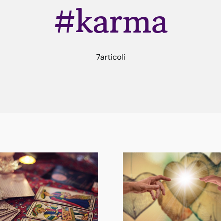
#karma
7articoli