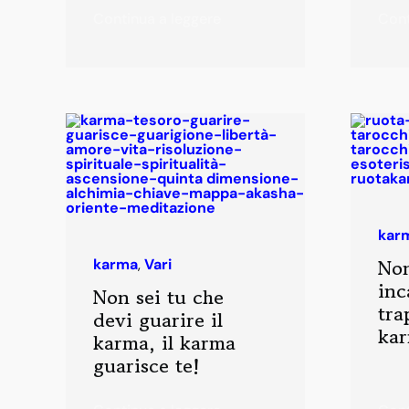
Continua a leggere
Cont
kar
No
karma
,
Vari
inc
Non sei tu che
tra
devi guarire il
ka
karma, il karma
guarisce te!