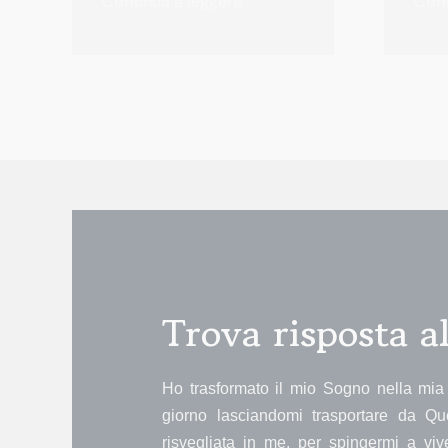
Continua a leggere
Cont
Trova risposta 
Ho trasformato il mio Sogno nella mia 
giorno lasciandomi trasportare da Qu
risvegliata in me, per spingermi a vi