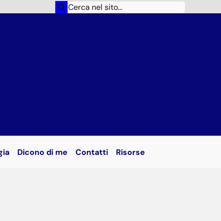
Cerca
per:
gia
Dicono di me
Contatti
Risorse