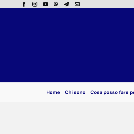
Salta
al
contenuto
Home
Chi sono
Cosa posso fare p