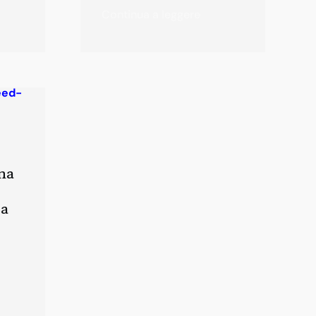
Continua a leggere
na
sa