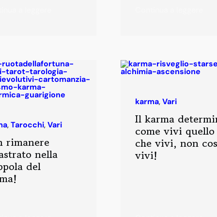
inua a leggere
Continua a leggere
karma
,
Vari
Il karma determi
ma
,
Tarocchi
,
Vari
come vivi quello
n rimanere
che vivi, non co
astrato nella
vivi!
ppola del
rma!