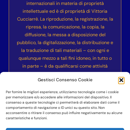
internazionali in materia di proprietà
intellettuale ed è di proprietà di Vittoria
Cucciarrè. La riproduzione, la registrazione, la
ripresa, la comunicazione, la copia, la
diffusione, la messa a disposizione del
pubblico, la digitalizzazione, la distribuzione e
la traduzione di tali materiali – con ogni e
qualunque mezzo a tali fini idoneo, in tutto o
in parte – è da qualificarsi come attività
illecita e sarà sanzionata civilmente e
Gestisci Consenso Cookie
penalmente secondo le normative vigenti
nell’ordinamento italiano ed internazionale.
Per fornire le migliori esperienze, utilizziamo tecnologie come i cookie
per memorizzare e/o accedere alle informazioni del dispositivo. Il
consenso a queste tecnologie ci permetterà di elaborare dati come il
comportamento di navigazione o ID unici su questo sito. Non
acconsentire o ritirare il consenso può influire negativamente su alcune
©COPYRIGHT 2023-2024
– Accademia dell’Anima
caratteristiche e funzioni.
Vera Nika – Vittoria Cucciarrè – P.IVA