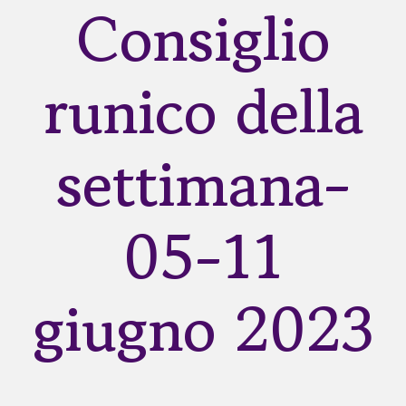
Consiglio
Rune
runico della
Astrologia
settimana-
Dicono di me
Contatti
05-11
Risorse
giugno 2023