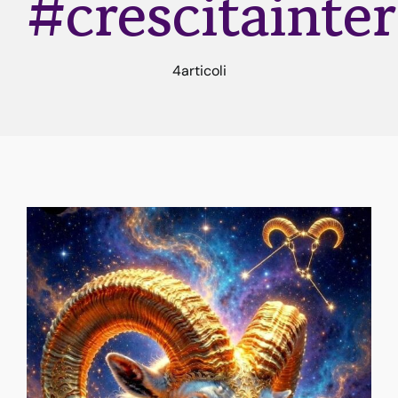
#crescitainter
Rune
4articoli
Astrologia
Dicono di me
Contatti
Risorse