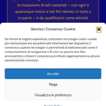
la traduzione di tali materiali – con ogni e
qualunque mezzo a tali fini idoneo, in tutto o
in parte – è da qualificarsi come attività
illecita e sarà sanzionata civilmente e
Gestisci Consenso Cookie
penalmente secondo le normative vigenti
nell’ordinamento italiano ed internazionale.
Per fornire le migliori esperienze, utilizziamo tecnologie come i cookie
per memorizzare e/o accedere alle informazioni del dispositivo. Il
consenso a queste tecnologie ci permetterà di elaborare dati come il
comportamento di navigazione o ID unici su questo sito. Non
acconsentire o ritirare il consenso può influire negativamente su alcune
©COPYRIGHT 2023-2024
– Accademia dell’Anima
caratteristiche e funzioni.
Vera Nika – Vittoria Cucciarrè – P.IVA
07100900823 – Professionista di cui alla legge
Accetta
4/2013
Nega
Visualizza le preferenze