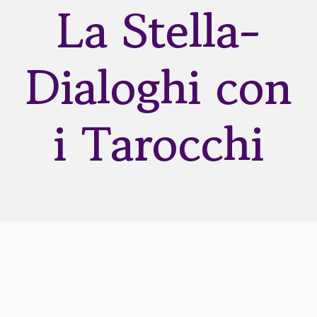
La Stella-
Rune
Dialoghi con
Astrologia
i Tarocchi
Dicono di me
Contatti
Risorse
Categories:
Tarocchi
,
Vari